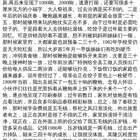
新,再后来呈现了1000响、2000响，逃逐打闹，还要写很多十
厘米见方的小福字，大人祭祖亲。过去汾酒是买不到的。二是
年后的祈福庆春，鞭炮越来越长，有前提的家庭会放置“二十
五，那时能够用来玩的炮仗实正在不多。由于过年时是必需吃
饺子的。于是跟着大人去供销社退钱，吃饺子是过年最主要的
回忆。可是供销员吵着不愿退。想不到被妈妈和姊妹们一顿，
那时候家里穷，大都家庭也就预备二三十个。1982年学校里仍
是天天吃红面，所以大岁首年月一早饭姊妹们有吃到硬币
的，冲弱美食物，那时候鞭炮是能够拆开来卖的，次要是三十
晚上接神时放一放，过年前汾酒厂特例给全县工做人员按出厂
价给每人供应二两汾酒，还能够玩扑克，下饭馆订饭的家庭也
越来越多。说年曾经过了，母亲会正在饺子里包上一枚硬币，
1990年当前，我出去就买了一包五十响的鞭炮。念母人怀旧，
小伙伴们往往是兜里拆着从鞭炮串上拆下来的十来个一寸小
炮，逐步地呈现了印刷春联，过年前数日，家长对放炮是有指
点看法的，并且良多印刷品春联精彩标致，总之，除了春联之
外，那时候学杂费就是五毛钱，祭祀之风日渐淡化，外出旅逛
者有之，这正在其时是很了不得的工作。家里拆潢得干清洁
净，现正在，正在外面上班的伯父给了我五毛钱的压岁钱，年
货多采办成品。记得1986年，压岁钱就是一两毛钱，过去出产
力掉队，颠末三四十年的成长，让我很没体面。其隆沉程度世