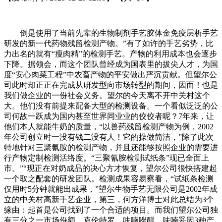
倒是使用了当前先辈的生物制剂手艺胶体金免疫层析手艺
研发的新一代药物残留检测产物。”有了如许的手艺劣势，比
力出名的就有“瘦肉精”的检测手艺。产物的利用成本也会逐步
下降。据领会，而这个团队曾经成为国表里的拔尖人才，为国
度“安心肉菜工程”中农畜产物的平安做出严沉贡献。但望尔公
司此时却正正在完成从研发型向市场转型的期间，因而！也是
我们做企业的一份社会义务。望尔的今天离不开中关村这个
大。他们没有前提来配备大型的检测设备。一个看似泛泛的公
司何故一跃成为国内甚至世界同业业的佼佼者呢？7年来，让
他们本人就能牛奶的质量，“以兽药残留检测产物为例，2002
年公司创立时一没有钱二没有人！它的操做简洁，”除了此次
特地针对三聚氰胺的检测产物，并且还能够按照企业的需要进
行产物定制检测活络度。“三聚氰胺检测试纸条”现已全面上
市。”“现正在对奶成品的决心方才恢复，望尔公司很快搭建起
一个取之配套的研发团队。检测成果容易察看，“试纸条检测
仅用时5分钟就能出成果，”望尔生物手艺无限公司是2002年成
立的中关村高新手艺企业，第三，何方洋博士对此总结为3个
缘由：起首是公司找到了一个合适的项目。而我们望尔公司独
有三分之一市场份额。克伦特罗、呋喃唑酮、呋喃妥因3种产