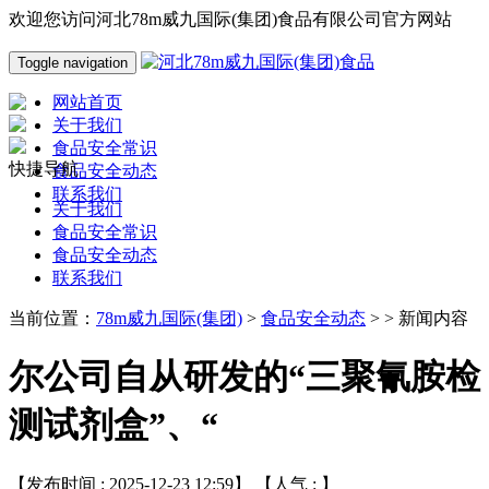
欢迎您访问河北78m威九国际(集团)食品有限公司官方网站
Toggle navigation
网站首页
关于我们
食品安全常识
快捷导航
食品安全动态
联系我们
关于我们
食品安全常识
食品安全动态
联系我们
当前位置：
78m威九国际(集团)
>
食品安全动态
> > 新闻内容
尔公司自从研发的“三聚氰胺检
测试剂盒”、“
【发布时间 : 2025-12-23 12:59】 【人气 :
】