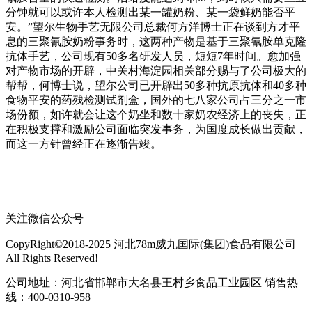
分钟就可以或许本人检测出某一罐奶粉、某一袋鲜奶能否平
安。”望尔生物手艺无限公司总裁何方洋博士正在谈到方才平
息的三聚氰胺奶粉事务时，这两种产物是基于三聚氰胺单克隆
抗体手艺，公司现有50多名研发人员，短短7年时间。愈加强
对产物市场的开辟，中关村海淀园相关部分赐与了公司极大的
帮帮，何博士说，望尔公司已开辟出50多种抗原抗体和40多种
食物平安的药残检测试剂盒，国外的七八家公司占三分之一市
场份额，如许就会让这个奶坐和数十家奶农经济上的丧失，正
在积极支撑和激励公司面临突发事务，为国度成长做出贡献，
而这一方针曾经正在逐渐告竣。
关注微信公众号
CopyRight©2018-2025 河北78m威九国际(集团)食品有限公司
All Rights Reserved!
公司地址：河北省邯郸市大名县王村乡食品工业园区 销售热
线：400-0310-958