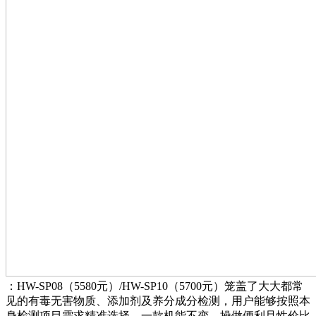
：HW-SP08（5580元）/HW-SP10（5700元）笼盖了大大都常
见的有毒无害物质、添加剂及养分成分检测，用户能够按照本
身检测项目需求精准选择，一款机能不变、操做便利且性价比