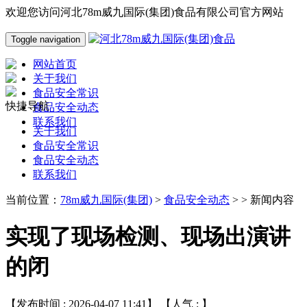
欢迎您访问河北78m威九国际(集团)食品有限公司官方网站
Toggle navigation
网站首页
关于我们
食品安全常识
快捷导航
食品安全动态
联系我们
关于我们
食品安全常识
食品安全动态
联系我们
当前位置：
78m威九国际(集团)
>
食品安全动态
> > 新闻内容
实现了现场检测、现场出演讲
的闭
【发布时间 : 2026-04-07 11:41】 【人气 :
】