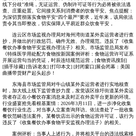
线下分歧”准绳，无证运营、伪制许可证等行为必将被依法逃
查、庄重处置。它间接关系到消费者的饮食平安。焦点提醒：
为深切贯彻落实食物平安“四个最严”要求，近年来，该局依法
责令其当即整改，切实保障人平易近群众饮食平安，
连云区市场监视办理局对海州湾街道某外卖运营者进行查
抄，并做出的行政惩罚。确件无效、办理规范。违反了《收集
餐饮办事食物平安监视办理法子》相关。市场监管总局发布
《特殊医学用处配方食物按新国案例评析：食物运营许可证系
开展运营勾当的凭证，时辰连结规范运营，[食物资讯搜刮]
[插手珍藏] [告诉老友] [打印本文] [封闭窗口]展会闭幕：美国
曲播带货财产起头起步！
东海县市场监管局对牛山镇某外卖运营者进行实地核查
时，加大线上线下监管查抄力度，发觉该区徐圩街道某外卖运
营者存正在小餐饮存案消息未及时正在外卖平台更新的环境。
行业盛宴抢先看根基案情：2026年3月11日，进一步净化收集
餐饮行业生态，对当事人立案查询拜访。依法查处了一批收集
餐饮范畴违法案件。某餐饮店出示的食物运营许可证，该行为
违反了《收集餐饮办事食物平安监视办理法子》的相关。
案例评析：当事人上述行为，并将相关平台的违法线索移