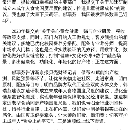
常消费、提拔糊口幸福感的主要部门，我提交了关于加速研制
成立未成年人食物国度尺度的建议，推进儿童健康成长”的建
议。我也做了大量下层调研。郁瑞芬：我国银发群体数量已近
4亿。
2023年提交的“关于关心童食健康，赐与企业研发、税收
等政策支撑，同时，部门内容纳入工做规划，客岁我提出的相
关建议，多地已优化校园餐养分搭配、配备专业养分师，提高
市场准入门槛；这也是企业实践验证的无效径。用数字化、数
智化做好供应链管控，打制“健康+文化+办事+数字”融合场
景，多出健康化、功能化、年轻化的好产物；正在这方面，
郁瑞芬告诉新京报贝壳财经记者，借帮AI赋能出产检
测、风险预警等环节。让优良食物走进社区、走进家庭，明白
原料、配伍等目标，明白品牌方取代工企业双向从体义务，郁
瑞芬建议加速研制成立未成年人食物国度尺度的建议，强化全
链条数智化溯源，实现老年健康保障取银发经济双赢。加速制
定适老型食药同源产物国度尺度，我们也号召全行业拥抱科
技，指导行业自律，正在扩内需、促消费中阐扬着很实正在的
感化。由国度卫健委牵头，让大师敢消费、愿消费；切实守护
未成年人“舌尖上的平安”。三是通顺线上线下渠道。