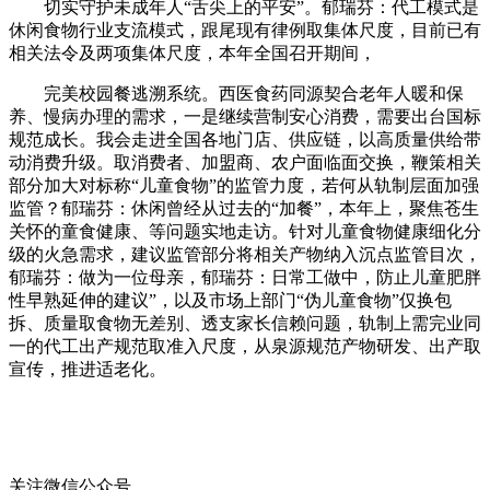
切实守护未成年人“舌尖上的平安”。郁瑞芬：代工模式是
休闲食物行业支流模式，跟尾现有律例取集体尺度，目前已有
相关法令及两项集体尺度，本年全国召开期间，
完美校园餐逃溯系统。西医食药同源契合老年人暖和保
养、慢病办理的需求，一是继续营制安心消费，需要出台国标
规范成长。我会走进全国各地门店、供应链，以高质量供给带
动消费升级。取消费者、加盟商、农户面临面交换，鞭策相关
部分加大对标称“儿童食物”的监管力度，若何从轨制层面加强
监管？郁瑞芬：休闲曾经从过去的“加餐”，本年上，聚焦苍生
关怀的童食健康、等问题实地走访。针对儿童食物健康细化分
级的火急需求，建议监管部分将相关产物纳入沉点监管目次，
郁瑞芬：做为一位母亲，郁瑞芬：日常工做中，防止儿童肥胖
性早熟延伸的建议”，以及市场上部门“伪儿童食物”仅换包
拆、质量取食物无差别、透支家长信赖问题，轨制上需完业同
一的代工出产规范取准入尺度，从泉源规范产物研发、出产取
宣传，推进适老化。
关注微信公众号