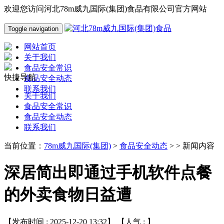
欢迎您访问河北78m威九国际(集团)食品有限公司官方网站
Toggle navigation
网站首页
关于我们
食品安全常识
快捷导航
食品安全动态
联系我们
关于我们
食品安全常识
食品安全动态
联系我们
当前位置：
78m威九国际(集团)
>
食品安全动态
> > 新闻内容
深居简出即通过手机软件点餐
的外卖食物日益遭
【发布时间 : 2025-12-20 13:32】 【人气 :
】