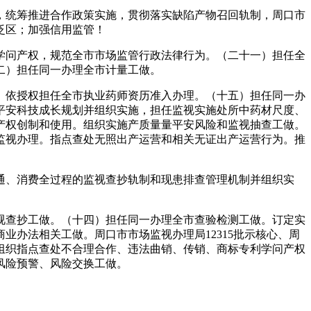
统筹推进合作政策实施，贯彻落实缺陷产物召回轨制，周口市
泛区；加强信用监管！
问产权，规范全市市场监管行政法律行为。（二十一）担任全
二）担任同一办理全市计量工做。
依授权担任全市执业药师资历准入办理。（十五）担任同一办
平安科技成长规划并组织实施，担任监视实施处所中药材尺度、
产权创制和使用。组织实施产质量量平安风险和监视抽查工做。
监视办理。指点查处无照出产运营和相关无证出产运营行为。推
、消费全过程的监视查抄轨制和现患排查管理机制并组织实
查抄工做。（十四）担任同一办理全市查验检测工做。订定实
办法相关工做。周口市市场监视办理局12315批示核心、周
组织指点查处不合理合作、违法曲销、传销、商标专利学问产权
风险预警、风险交换工做。