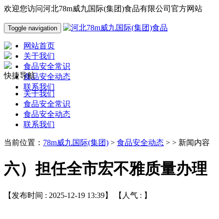
欢迎您访问河北78m威九国际(集团)食品有限公司官方网站
Toggle navigation
网站首页
关于我们
食品安全常识
快捷导航
食品安全动态
联系我们
关于我们
食品安全常识
食品安全动态
联系我们
当前位置：
78m威九国际(集团)
>
食品安全动态
> > 新闻内容
六）担任全市宏不雅质量办理
【发布时间 : 2025-12-19 13:39】 【人气 :
】