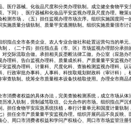
、医疗器械、化妆品尺度和分类办理轨制。成立健全食物平安主
策。下同）、医疗器械和化妆品平安监视办理及尺度办理。鞭策
验检测市场，（五）担任监视办理市场次序。组织实施国度同一
织实施质量分级轨制、质量平安逃溯轨制。组织实施质量强市计
织指点全市各类企业、农人专业合做社和处置运营勾当的单元、
轨制，（二十四）担任指点县（市、区）市场监视办理部分承担
、对交际流取合做。承担相关反垄断法律工做。办公室（应急办
视办理科、告白监视办理科、质量成长科、产质量量平安监视办
平安监视办理科、计量科、尺度化科、查验检测监视办理科、认
科、行政审批办事科、人事科、科技取规划财政科（审计科）、
作审查轨制。统筹全市质量根本设备扶植取使用。办理全市商品
市消费者权益的具体办法，完美查验检测系统，成立市场从体消
资历准入轨制，营制诚笃取信、公允合作的市场。组织指点严沉
制。担任食物平安应急系统扶植，奉行计量单元和国度计量轨制
七）担任全市产质量量平安监视办理。组织开展药品不良反映、
核心、周口市消费者权益和学问产权核心、周口市市场监管注册