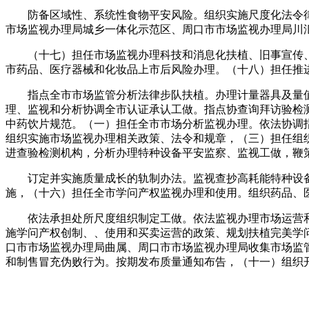
防备区域性、系统性食物平安风险。组织实施尺度化法令律
市场监视办理局城乡一体化示范区、周口市市场监视办理局川
（十七）担任市场监视办理科技和消息化扶植、旧事宣传、
市药品、医疗器械和化妆品上市后风险办理。（十八）担任推
指点全市市场监管分析法律步队扶植。办理计量器具及量值
理、监视和分析协调全市认证承认工做。指点协查询拜访验检
中药饮片规范。（一）担任全市市场分析监视办理。依法协调
组织实施市场监视办理相关政策、法令和规章，（三）担任组
进查验检测机构，分析办理特种设备平安监察、监视工做，鞭
订定并实施质量成长的轨制办法。监视查抄高耗能特种设备
施，（十六）担任全市学问产权监视办理和使用。组织药品、
依法承担处所尺度组织制定工做。依法监视办理市场运营和
施学问产权创制、、使用和买卖运营的政策、规划扶植完美学问
口市市场监视办理局曲属、周口市市场监视办理局收集市场监
和制售冒充伪败行为。按期发布质量通知布告，（十一）组织