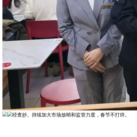
经查抄。持续加大市场放哨和监管力度，春节不打烊。