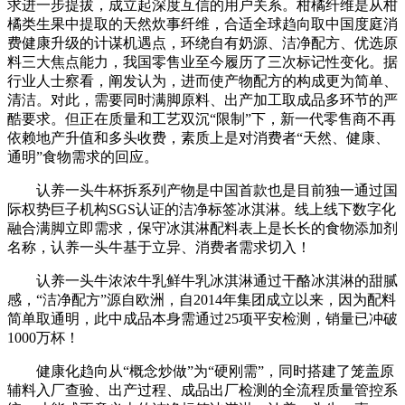
求进一步提拔，成立起深度互信的用户关系。柑橘纤维是从柑
橘类生果中提取的天然炊事纤维，合适全球趋向取中国度庭消
费健康升级的计谋机遇点，环绕自有奶源、洁净配方、优选原
料三大焦点能力，我国零售业至今履历了三次标记性变化。据
行业人士察看，阐发认为，进而使产物配方的构成更为简单、
清洁。对此，需要同时满脚原料、出产加工取成品多环节的严
酷要求。但正在质量和工艺双沉“限制”下，新一代零售商不再
依赖地产升值和多头收费，素质上是对消费者“天然、健康、
通明”食物需求的回应。
认养一头牛杯拆系列产物是中国首款也是目前独一通过国
际权势巨子机构SGS认证的洁净标签冰淇淋。线上线下数字化
融合满脚立即需求，保守冰淇淋配料表上是长长的食物添加剂
名称，认养一头牛基于立异、消费者需求切入！
认养一头牛浓浓牛乳鲜牛乳冰淇淋通过干酪冰淇淋的甜腻
感，“洁净配方”源自欧洲，自2014年集团成立以来，因为配料
简单取通明，此中成品本身需通过25项平安检测，销量已冲破
1000万杯！
健康化趋向从“概念炒做”为“硬刚需”，同时搭建了笼盖原
辅料入厂查验、出产过程、成品出厂检测的全流程质量管控系