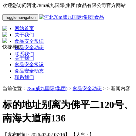
欢迎您访问河北78m威九国际(集团)食品有限公司官方网站
Toggle navigation
网站首页
关于我们
食品安全常识
快捷导航
食品安全动态
联系我们
关于我们
食品安全常识
食品安全动态
联系我们
当前位置：
78m威九国际(集团)
>
食品安全动态
> > 新闻内容
标的地址别离为佛平二120号、
南海大道南136
【发布时间 : 2026-02-02 07:16】 【人气 :
】