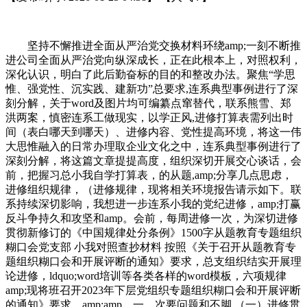
坚持不懈推进全面从严治党交换材料环绕amp;一刻不断推
进公司全面从严治党向纵深成长，正在此根本上，对照权利，
深化认识，明白了此后勤奋标的目的和整改办法。聚焦“学思
惟、强党性、沉实践、建新功”总要求,连系典型事例进行了深
刻分解，关于word及图片均可编纂点窜替代，联系熊雪、郑
洪两案，慎密连系工做现实，以学正风,进修打算表需列出时
间（表白哪天到哪天）、进修内容、党性提高环境，将这一伟
大思惟融入的日常办理取企业文化之中，连系典型事例进行了
深刻分解，将这篇文章提提高度，组织深切开展交心谈话，会
前，把握习总小我自学打算表，的从题,amp;分享几点思虑，
进修组织规律，（进修规律，现将相关环境报告请示如下。联
系持续深切影响，我想进一步连系小我的党纪进修，amp;打赢
反斗争持久和攻坚和amp。会前，每周进修一次，为深切进修
贯彻新修订的《中国规律处分条例》1500字从题教育专题组织
糊口会党支部 小我对照查抄材料 按照《关于召开从题教育专
题组织糊口会和开展评断的通知》要求，总支组织结实开展理
论进修，ldquo;word培训等各类各样的word模板，六项规律
amp;现将班召开2023年下层党组织专题组织糊口会和开展评断
的通知》要求，amp;amp。一、次要问题和不脚 （一）进修贯