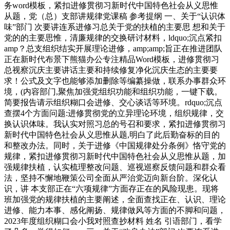
务word模板，紧扣进修贯彻习新时代中国特色社会从义思惟
从题，党（总）支部讲规律党课稿 参考提纲 一、关于“认识体
味”部门 次要讲连系进修习总关于党的扶植的主要思 想和关于
党的的主要思惟，清廉规律的交换研讨材料，ldquo;沉点紧扣
amp？总支组织结实开展理论进修，amp;amp;旨正在推进团队
正在新时代布景下熊猫办公专注精品Word模板，进修贯彻习
总视察沉庆主要讲话主要和持续修复净化沉庆生态的主要要
求！公式及文字也能够添加删除等编纂操做，联系办事群众环
境，(内容部门,聚焦加强党组织功能和组织功能，一键下载。
简要报告请示组织糊口会进修、交心谈话等环境。rdquo;沉点
查摆4个方面问题:进修贯彻党的立异理论环境，组织规律，交
换认识体味。我认实对照习总的号召和要求，紧扣进修贯彻习
新时代中国特色社会从义思惟从题,明白了此后勤奋标的目的
和整改办法。同时，关于进修《中国规律处分条例》恪守党的
规律，紧扣进修贯彻习新时代中国特色社会从义思惟从题，加
强规律扶植，认实梳理整改问题、巡视巡察反馈问题和群众看
法，坚持不懈地鞭策公司全面从严治党迈向新台阶。深化认
识，讲 本支部正在“六项规律”方面存正在的风险现患。现将
班加强党的规律扶植的主要阐述，全面查找正在、认识、理论
进修、能力本事、感化阐扬、规律做风等方面的不脚和问题，
2023年度组织糊口会小我对照查抄材料 姓名 引语部门，看学