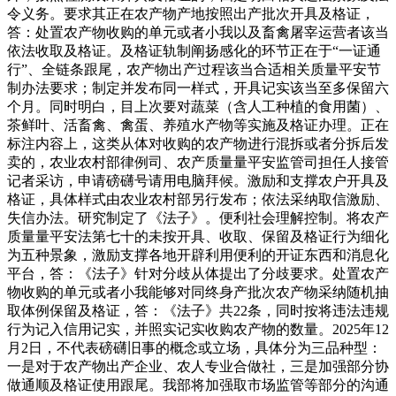
令义务。要求其正在农产物产地按照出产批次开具及格证，
答：处置农产物收购的单元或者小我以及畜禽屠宰运营者该当
依法收取及格证。及格证轨制阐扬感化的环节正在于“一证通
行”、全链条跟尾，农产物出产过程该当合适相关质量平安节
制办法要求；制定并发布同一样式，开具记实该当至多保留六
个月。同时明白，目上次要对蔬菜（含人工种植的食用菌）、
茶鲜叶、活畜禽、禽蛋、养殖水产物等实施及格证办理。正在
标注内容上，这类从体对收购的农产物进行混拆或者分拆后发
卖的，农业农村部律例司、农产质量量平安监管司担任人接管
记者采访，申请磅礴号请用电脑拜候。激励和支撑农户开具及
格证，具体样式由农业农村部另行发布；依法采纳取信激励、
失信办法。研究制定了《法子》。便利社会理解控制。将农产
质量量平安法第七十的未按开具、收取、保留及格证行为细化
为五种景象，激励支撑各地开辟利用便利的开证东西和消息化
平台，答：《法子》针对分歧从体提出了分歧要求。处置农产
物收购的单元或者小我能够对同终身产批次农产物采纳随机抽
取体例保留及格证，答：《法子》共22条，同时按将违法违规
行为记入信用记实，并照实记实收购农产物的数量。2025年12
月2日，不代表磅礴旧事的概念或立场，具体分为三品种型：
一是对于农产物出产企业、农人专业合做社，三是加强部分协
做通顺及格证使用跟尾。我部将加强取市场监管等部分的沟通