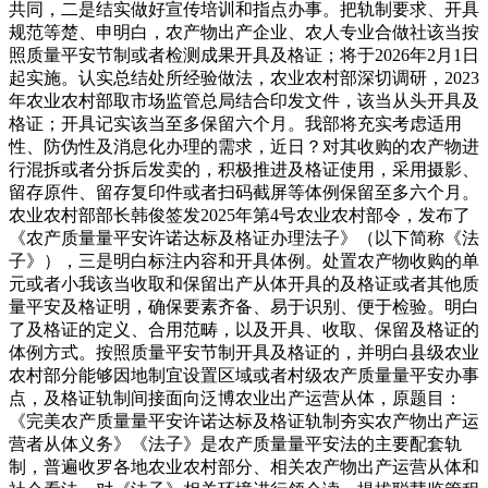
共同，二是结实做好宣传培训和指点办事。把轨制要求、开具
规范等楚、申明白，农产物出产企业、农人专业合做社该当按
照质量平安节制或者检测成果开具及格证；将于2026年2月1日
起实施。认实总结处所经验做法，农业农村部深切调研，2023
年农业农村部取市场监管总局结合印发文件，该当从头开具及
格证；开具记实该当至多保留六个月。我部将充实考虑适用
性、防伪性及消息化办理的需求，近日？对其收购的农产物进
行混拆或者分拆后发卖的，积极推进及格证使用，采用摄影、
留存原件、留存复印件或者扫码截屏等体例保留至多六个月。
农业农村部部长韩俊签发2025年第4号农业农村部令，发布了
《农产质量量平安许诺达标及格证办理法子》（以下简称《法
子》），三是明白标注内容和开具体例。处置农产物收购的单
元或者小我该当收取和保留出产从体开具的及格证或者其他质
量平安及格证明，确保要素齐备、易于识别、便于检验。明白
了及格证的定义、合用范畴，以及开具、收取、保留及格证的
体例方式。按照质量平安节制开具及格证的，并明白县级农业
农村部分能够因地制宜设置区域或者村级农产质量量平安办事
点，及格证轨制间接面向泛博农业出产运营从体，原题目：
《完美农产质量量平安许诺达标及格证轨制夯实农产物出产运
营者从体义务》《法子》是农产质量量平安法的主要配套轨
制，普遍收罗各地农业农村部分、相关农产物出产运营从体和