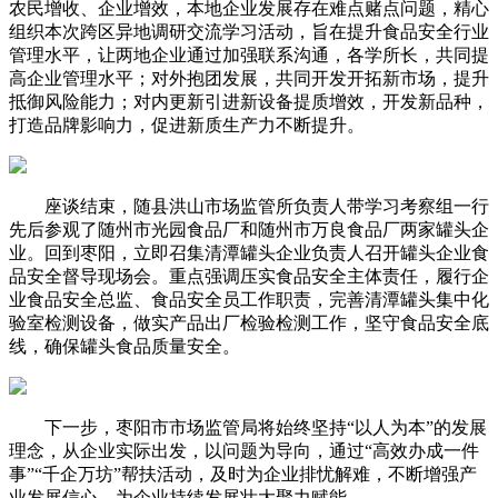
农民增收、企业增效，本地企业发展存在难点赌点问题，精心
组织本次跨区异地调研交流学习活动，旨在提升食品安全行业
管理水平，让两地企业通过加强联系沟通，各学所长，共同提
高企业管理水平；对外抱团发展，共同开发开拓新市场，提升
抵御风险能力；对内更新引进新设备提质增效，开发新品种，
打造品牌影响力，促进新质生产力不断提升。
座谈结束，随县洪山市场监管所负责人带学习考察组一行
先后参观了随州市光园食品厂和随州市万良食品厂两家罐头企
业。回到枣阳，立即召集清潭罐头企业负责人召开罐头企业食
品安全督导现场会。重点强调压实食品安全主体责任，履行企
业食品安全总监、食品安全员工作职责，完善清潭罐头集中化
验室检测设备，做实产品出厂检验检测工作，坚守食品安全底
线，确保罐头食品质量安全。
下一步，枣阳市市场监管局将始终坚持“以人为本”的发展
理念，从企业实际出发，以问题为导向，通过“高效办成一件
事”“千企万坊”帮扶活动，及时为企业排忧解难，不断增强产
业发展信心，为企业持续发展壮大聚力赋能。