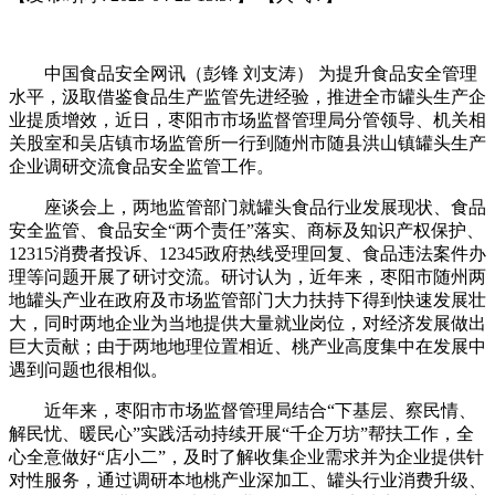
中国食品安全网讯（彭锋 刘支涛） 为提升食品安全管理
水平，汲取借鉴食品生产监管先进经验，推进全市罐头生产企
业提质增效，近日，枣阳市市场监督管理局分管领导、机关相
关股室和吴店镇市场监管所一行到随州市随县洪山镇罐头生产
企业调研交流食品安全监管工作。
座谈会上，两地监管部门就罐头食品行业发展现状、食品
安全监管、食品安全“两个责任”落实、商标及知识产权保护、
12315消费者投诉、12345政府热线受理回复、食品违法案件办
理等问题开展了研讨交流。研讨认为，近年来，枣阳市随州两
地罐头产业在政府及市场监管部门大力扶持下得到快速发展壮
大，同时两地企业为当地提供大量就业岗位，对经济发展做出
巨大贡献；由于两地地理位置相近、桃产业高度集中在发展中
遇到问题也很相似。
近年来，枣阳市市场监督管理局结合“下基层、察民情、
解民忧、暖民心”实践活动持续开展“千企万坊”帮扶工作，全
心全意做好“店小二”，及时了解收集企业需求并为企业提供针
对性服务，通过调研本地桃产业深加工、罐头行业消费升级、