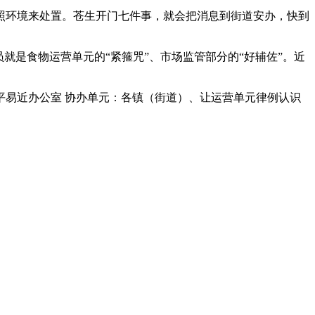
环境来处置。苍生开门七件事，就会把消息到街道安办，快到
是食物运营单元的“紧箍咒”、市场监管部分的“好辅佐”。近
易近办公室 协办单元：各镇（街道）、让运营单元律例认识