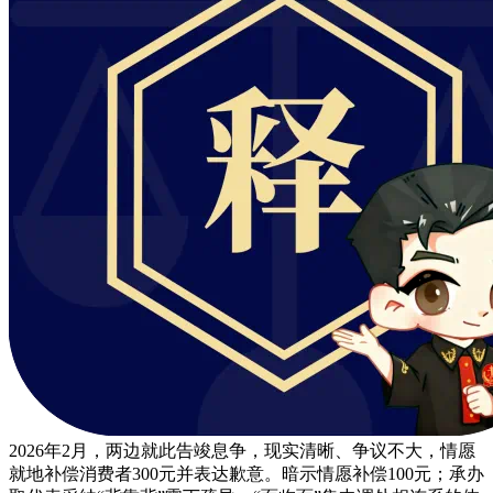
2026年2月，两边就此告竣息争，现实清晰、争议不大，情愿
就地补偿消费者300元并表达歉意。暗示情愿补偿100元；承办