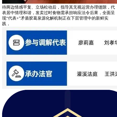
待两边情感平复、立场松动后，指导其无视运营办理缝隙，代
表居中情理和谐，发卖过时食物需承担响应法令后果，全面呈
现“代表+”矛盾胶葛泉源化解机制正在下层管理中的新鲜实
践，