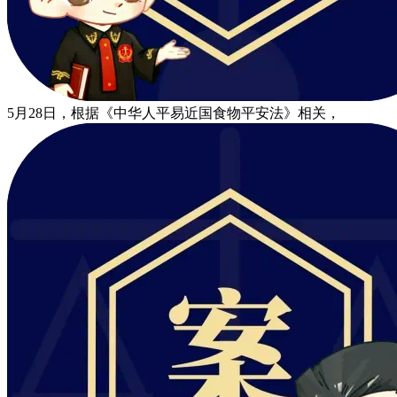
5月28日，根据《中华人平易近国食物平安法》相关，