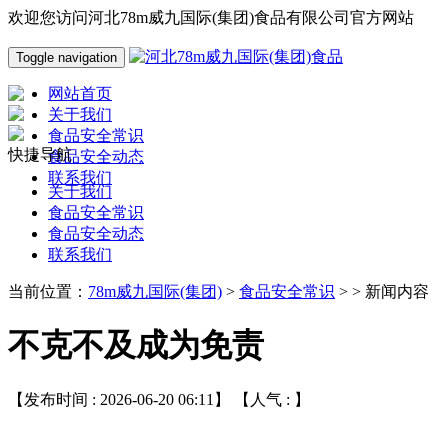
欢迎您访问河北78m威九国际(集团)食品有限公司官方网站
Toggle navigation
网站首页
关于我们
食品安全常识
快捷导航
食品安全动态
联系我们
关于我们
食品安全常识
食品安全动态
联系我们
当前位置：
78m威九国际(集团)
>
食品安全常识
> > 新闻内容
不克不及成为免责
【发布时间 : 2026-06-20 06:11】 【人气 :
】