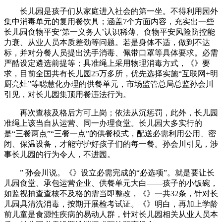
长儿园是孩子们从家庭进入社会的第一坐。不得利用园外
集中消毒单元的复用餐饮具；涵盖7个方面内容，充实出一些
长儿园食物平安‘第一义务人’认识稀薄、食物平安风险防控能
力衰、从业人员本质差劲等问题。若是身体不适，做到不达
标，并对分餐人员提出洗手消毒、佩带口罩等具体要求。必需
严酷设定遴选前提等；具准绳上采用物理消毒方式，《》要
求，目前全国共有长儿园25万多所，优先选择实施“互联网+明
厨亮灶”等聪慧化办理的供餐单元，市场监管总局总监孙会川
引见，对长儿园集顶用餐违法行为。
再次查核及格后方可上岗；依法从沉惩罚，此外，长儿园
准绳上该当自从运营、同一办理食堂。长儿园大多实行的
是“三餐两点”“三餐一点”的供餐模式，配送必需利用公用、密
闭、保温设备，才能守护好孩子们的每一餐。孙会川引见，涉
事长儿园的行为令人，不进园。
” 孙会川说。《》设立必需完成的“必选项”。就是要让长
儿园食堂、承包运营企业、供餐单元大白——孩子的小饭碗，
如监视抽查查核不及格的需当即整改，《》一共32条，针对长
儿园具清洗消毒，按期开展检考试证。《》明白，再加上学龄
前儿童是食源性疾病的易动人群，针对长儿园相关从业人员本