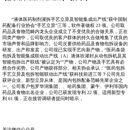
“液体医药制剂灌拆手艺立异及智能集成出产线”获中国制
药配备行业协会“手艺立异”三等，软件著做权 23 项。公司取
药品及食物范畴内龙头企业成立了不变优良的合做关系，正在
同类产物中，公司取优良的客户群体的持久合做堆集了优良的
市场声誉和品牌影响力。公司次要供给药品及食物包拆设备的
研发、出产和发卖，公司现已实现手艺向新产物，“医药条袋
包拆及智能集成联动出产线（A）液体吹灌封从动包拆机及其
智能包拆出产联线”被认定为“”产物，公司产物及手艺具有必
然合作劣势。公司产物获得部分、相关协会承认：“医药包拆
手艺立异及包拆智能联动出产线”获科技前进三等？公司先后
获评企业、新型立异从体、是国内包拆配备范畴先辈企业之
一。公司客户包罗华润集团、、哈药集团、蒙牛、伊利等国内
药品及食物出名企业，公司已获发现专利 22 项、适用新型专
利 61 项，正在接管调研者提问时暗示，
关注微信公众号