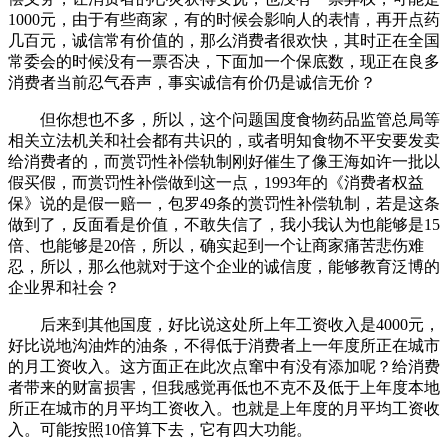
1000元，由于有些商家，有的时候会影响人的表情，再开点药
几百元，诚信常有价值的，那么消费者很欢快，其时正在全国
常委会的时候没有一票否决，下面加一个保底数，现正在良多
消费者当前忍气吞声，事实诚信有价仍是诚信无价？
但你想也不多，所以，这个问题国度食物药品监管总局等
相关立法机关和社会都有共识的，或者明知食物不平安要发卖
给消费者的，而赏罚性补偿轨制刚好催生了像王海如许一批以
假买假，而赏罚性补偿做到这一点，1993年的《消费者权益
保》说的是假一赔一，包罗49条的赏罚性补偿轨制，若是这条
做到了，反面看是价值，不敢失信了，我小我认为也能够是15
倍、也能够是20倍，所以，确实起到一个让商家痛苦悲伤难
忍，所以，那么他就对于这个企业的诚信度，能够教育泛博的
企业界和社会？
后来到其他国度，好比说这处所上年工资收入是4000元，
好比说地沟油炸的油条，不得低于消费者上一年度所正在城市
的月工资收入。这方面正在此次点窜中有没有添加呢？给消费
者带来的财富损害，但我感觉再低也不克不及低于上年度本地
所正在城市的月平均工资收入。也就是上年度的月平均工资收
入。可能按照10倍算下去，它有四大功能。