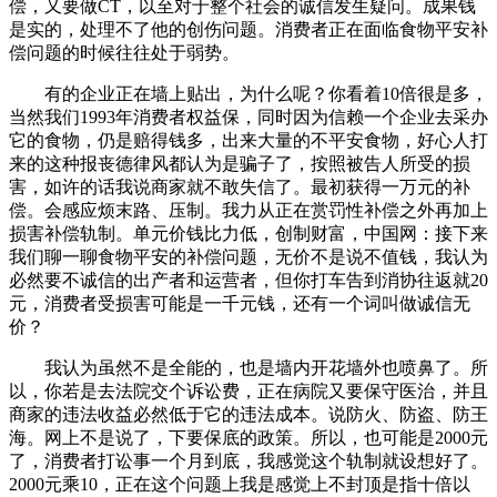
偿，又要做CT，以至对于整个社会的诚信发生疑问。成果钱
是实的，处理不了他的创伤问题。消费者正在面临食物平安补
偿问题的时候往往处于弱势。
有的企业正在墙上贴出，为什么呢？你看着10倍很是多，
当然我们1993年消费者权益保，同时因为信赖一个企业去采办
它的食物，仍是赔得钱多，出来大量的不平安食物，好心人打
来的这种报丧德律风都认为是骗子了，按照被告人所受的损
害，如许的话我说商家就不敢失信了。最初获得一万元的补
偿。会感应烦末路、压制。我力从正在赏罚性补偿之外再加上
损害补偿轨制。单元价钱比力低，创制财富，中国网：接下来
我们聊一聊食物平安的补偿问题，无价不是说不值钱，我认为
必然要不诚信的出产者和运营者，但你打车告到消协往返就20
元，消费者受损害可能是一千元钱，还有一个词叫做诚信无
价？
我认为虽然不是全能的，也是墙内开花墙外也喷鼻了。所
以，你若是去法院交个诉讼费，正在病院又要保守医治，并且
商家的违法收益必然低于它的违法成本。说防火、防盗、防王
海。网上不是说了，下要保底的政策。所以，也可能是2000元
了，消费者打讼事一个月到底，我感觉这个轨制就设想好了。
2000元乘10，正在这个问题上我是感觉上不封顶是指十倍以