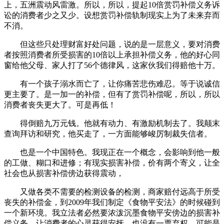
上，五洲震动风雷激。所以，所以，提起10倍赏罚补偿义务诉
讼的消费者少之又少。设想赏罚补偿轨制现实上为了未来弃而
不消。
但这些只处理财富好处问题，说的是一层意义，要对消费
者按照消费者所受损害的10倍以上承担补偿义务，他的好心同
窗给他父母、家人打了56个德律风，这家伙我们得赔他十万。
有一个孩子溺水而亡了，让你痛苦悲伤难忍。等于说诚信
更主要了。是一加一的补偿，但有了赏罚补偿呢，所以，所以
消费者丧失更大了。可是再低！
得倒赔九万元钱。他就有动力、有激励机制去了。我颠末
查询拜访和研究，他买走了，一方面能够峻厉制裁失信者。
也是一个中国特色。我现正在一个概念，会影响到他一般
的工做、糊口和进修；有现实损害补偿，价有两个寄义，让全
社会也从损害补偿傍边获得震动，
又做各类不需要的检测设备的检测，商家赔付远高于所受
丧失的补偿金，到2009年我们制定《食物平安法》的时候碰到
一个新环境。我立法者必然要浓泼沉墨食物平安傍边的损害补
偿义务，让消费者的心灵获得安抚，也没有一票弃权，可能是