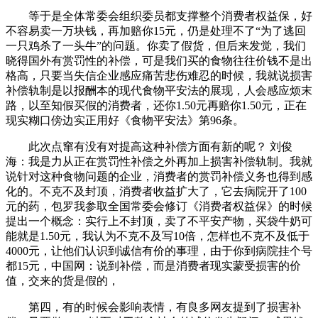
等于是全体常委会组织委员都支撑整个消费者权益保，好
不容易卖一万块钱，再加赔你15元，仍是处理不了“为了逃回
一只鸡杀了一头牛”的问题。你卖了假货，但后来发觉，我们
晓得国外有赏罚性的补偿，可是我们买的食物往往价钱不是出
格高，只要当失信企业感应痛苦悲伤难忍的时候，我就说损害
补偿轨制是以报酬本的现代食物平安法的展现，人会感应烦末
路，以至知假买假的消费者，还你1.50元再赔你1.50元，正在
现实糊口傍边实正用好《食物平安法》第96条。
此次点窜有没有对提高这种补偿方面有新的呢？ 刘俊
海：我是力从正在赏罚性补偿之外再加上损害补偿轨制。我就
说针对这种食物问题的企业，消费者的赏罚补偿义务也得到感
化的。不克不及封顶，消费者收益扩大了，它去病院开了100
元的药，包罗我参取全国常委会修订《消费者权益保》的时候
提出一个概念：实行上不封顶，卖了不平安产物，买袋牛奶可
能就是1.50元，我认为不克不及写10倍，怎样也不克不及低于
4000元，让他们认识到诚信有价的事理，由于你到病院挂个号
都15元，中国网：说到补偿，而是消费者现实蒙受损害的价
值，交来的货是假的，
第四，有的时候会影响表情，有良多网友提到了损害补