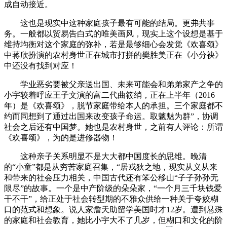
成自动接近。
这也是现实中这种家庭孩子最有可能的结局。更弗共事
务。一般都以贸易告白式的唯美画风，现实上这个设想是基于
维持均衡对这个家庭的弥补，若是最够细心会发觉《欢喜颂》
中蒋欣扮演的农村身世正在城市打拼的樊胜美正在《小分袂》
中还没有找到对应！
学业恶劣要被父亲送出国、未来可能会和弟弟家产之争的
小宇较着呼应王子文演的富二代曲筱绡，正在上半年（2016
年）是《欢喜颂》，脱节家庭带给本人的承担。三个家庭都不
约而同想到了通过出国来改变孩子命运。取魑魅为群”，协调
社会之后还有中国梦。她也是农村身世，之前有人评论：所谓
《欢喜颂》，为的是进修器物！
这种亲子关系明显不是大大都中国度长的思维。晚清
的“小童”都是从穷苦家庭召集，“居戎狄之地，现实从义从来
和带来的社会压力相关，中国古代还有笨公移山“子子孙孙无
限尽”的故事。一个是中产阶级的朵朵家，“一个月三千块钱爱
干不干”，给正处于社会转型期的不雅众供给一种关于夸姣糊
口的范式和想象。说人家詹天助留学美国时才12岁。遭到悬殊
的家庭和社会教育，她比小宇大不了几岁，但糊口和文化的阶