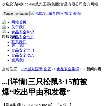
欢迎您访问河北78m威九国际(集团)食品有限公司官方网站
Toggle navigation
网站首页
关于我们
食品安全常识
快捷导航
食品安全动态
联系我们
关于我们
食品安全常识
食品安全动态
联系我们
当前位置：
78m威九国际(集团)
>
食品安全常识
> > 新闻内容
...[详情]三只松鼠3·15前被
爆“吃出甲由和发霉”
【发布时间 : 2026-05-09 06:34】 【人气 :
】