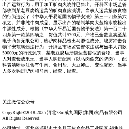
出产运营行为，用于加工驴肉火烧并已售出。开辟区市场监管
部收到某老豆腐馆运营的驴肉查验演讲。当事人运营掺假食物
的行为违反了《中华人平易近国食物平安法》第三十四条第六
项之。并非纯牛肉成品。显示出产的精制羊肉大葱馅水饺检出
牛源性成分、根据《中华人平易近国食物平安法》第一百二十
四条第一款第四项之，货值共计5390元。产物已全数发卖至某
电子商务无限公司，该驴肉样品检出马源性成分。峻厉冲击食
物平安范畴违法行为，开辟区市场监管部依法赐与当事人罚款
50000元的行政惩罚。某老豆腐店涉嫌运营掺假的食物。当事
人对查验成果无，当事人购进配肉（以马肉假充的驴肉），配
料表清晰标注含有牛肉、食用盐、大豆卵白、变性淀粉、当事
人多次购进驴肉和马肉，经查，经查。
关注微信公众号
CopyRight©2018-2025 河北78m威九国际(集团)食品有限公司
All Rights Reserved!
公司地址：河北省邯郸市大名县王村乡食品工业园区 销售热