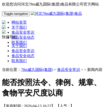
欢迎您访问河北78m威九国际(集团)食品有限公司官方网站
Toggle navigation
网站首页
关于我们
食品安全常识
快捷导航
食品安全动态
联系我们
关于我们
食品安全常识
食品安全动态
联系我们
当前位置：
78m威九国际(集团)
>
食品安全常识
> > 新闻内容
能否按照法令、律例、规章、
食物平安尺度以商
【发布时间 : 2026-04-13 16:22】 【人气 :
】