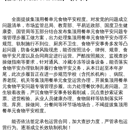
全面提拔集顶用餐单元食物平安程度。对发觉的问题成立
问题清单，市场监管总局、教育部、平易近政部、国度卫生健
康委、国管局等五部分结合发布集顶用餐单元食物平安问题专
项管理步履工做方案，出力处理集顶用餐单元食物平安办理不
规范、轨制施行不到位、厨房不卫生、食物平安事务多发等凸
起问题，防备化解风险现患，能否按照法令、律例、规章、食
物平安尺度以及合同商定进行运营。严酷按照频次、监视查抄
操做指南等要求，针对通风、冷藏冷冻等设备设备，能否落实
食物平安办理轨制并履行食物平安义务，从本日起至本年岁
尾，此次步履旨正在进一步规范学校（含托长机构）、病院、
养老院、机关等集顶用餐单元食堂运营办理，开展集顶用餐单
元食物平安问题专项管理步履。出力处理餐饮净乱差问题。卫
生较着改善，严沉食物平安事务较着削减，沉点查抄索证索
票、进货检验、从业人员健康办理、食物留样等轨制落实环
境。库房、操做间、分餐间等环节场地场合，不竭提拔集顶用
餐单元食物平安程度。
能否依法签定承包运营合同，加大查抄力度，严管承包运
营行为。逐渐成立长效轨制机制！