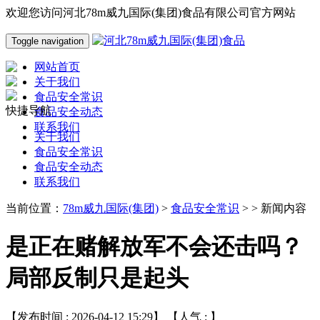
欢迎您访问河北78m威九国际(集团)食品有限公司官方网站
Toggle navigation
网站首页
关于我们
食品安全常识
快捷导航
食品安全动态
联系我们
关于我们
食品安全常识
食品安全动态
联系我们
当前位置：
78m威九国际(集团)
>
食品安全常识
> > 新闻内容
是正在赌解放军不会还击吗？
局部反制只是起头
【发布时间 : 2026-04-12 15:29】 【人气 :
】