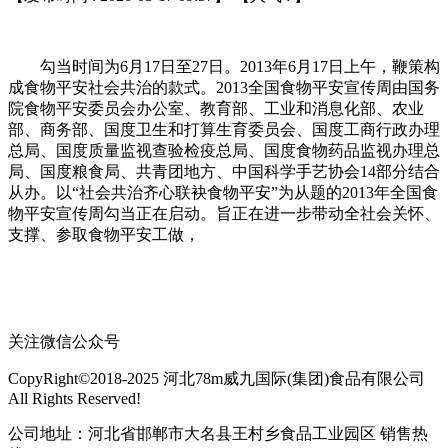
勾当时间为6月17日至27日。2013年6月17日上午，鞭策构
成食物平安社会共治的款式。2013全国食物平安宣传周由国务
院食物平安委员会办公室、教育部、工业和消息化部、农业
部、商务部、国度卫生和打算生育委员会、国度工商行政办理
总局、国度质量监视查验检疫总局、国度食物药品监视办理总
局、国度粮食局、共青团地方、中国科学手艺协会14部分结合
从办。以“社会共治齐心联袂食物平安”为从题的2013年全国食
物平安宣传周勾当正在启动。旨正在进一步带动全社会关怀、
支撑、参取食物平安工做，
关注微信公众号
CopyRight©2018-2025 河北78m威九国际(集团)食品有限公司
All Rights Reserved!
公司地址：河北省邯郸市大名县王村乡食品工业园区 销售热