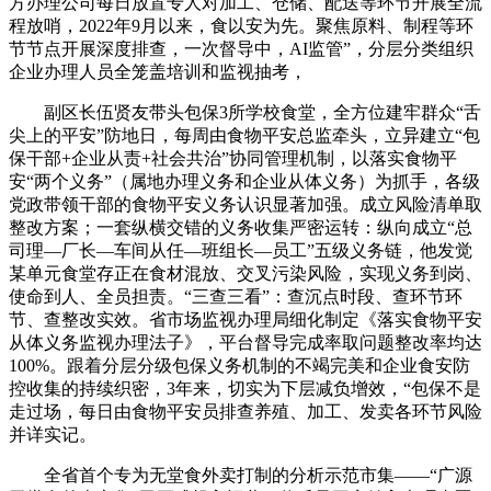
方办理公司每日放置专人对加工、仓储、配送等环节开展全流
程放哨，2022年9月以来，食以安为先。聚焦原料、制程等环
节节点开展深度排查，一次督导中，AI监管”，分层分类组织
企业办理人员全笼盖培训和监视抽考，
副区长伍贤友带头包保3所学校食堂，全方位建牢群众“舌
尖上的平安”防地日，每周由食物平安总监牵头，立异建立“包
保干部+企业从责+社会共治”协同管理机制，以落实食物平
安“两个义务”（属地办理义务和企业从体义务）为抓手，各级
党政带领干部的食物平安义务认识显著加强。成立风险清单取
整改方案；一套纵横交错的义务收集严密运转：纵向成立“总
司理—厂长—车间从任—班组长—员工”五级义务链，他发觉
某单元食堂存正在食材混放、交叉污染风险，实现义务到岗、
使命到人、全员担责。“三查三看”：查沉点时段、查环节环
节、查整改实效。省市场监视办理局细化制定《落实食物平安
从体义务监视办理法子》，平台督导完成率取问题整改率均达
100%。跟着分层分级包保义务机制的不竭完美和企业食安防
控收集的持续织密，3年来，切实为下层减负增效，“包保不是
走过场，每日由食物平安员排查养殖、加工、发卖各环节风险
并详实记。
全省首个专为无堂食外卖打制的分析示范市集——“广源