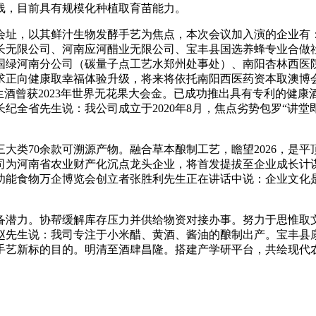
线，目前具有规模化种植取育苗能力。
址，以其鲜汁生物发酵手艺为焦点，本次会议加入演的企业有：
长无限公司、河南应河醋业无限公司、宝丰县国选养蜂专业合做
国绿河南分公司（碳量子点工艺水郑州处事处）、南阳杏林西医
求正向健康取幸福体验升级，将来将依托南阳西医药资本取澳博
生酒曾获2023年世界无花果大会金。已成功推出具有专利的健康
纪全省先生说：我公司成立于2020年8月，焦点劣势包罗“讲
类70余款可溯源产物。融合草本酿制工艺，瞻望2026，是平
司为河南省农业财产化沉点龙头企业，将首发提拔至企业成长计
功能食物万企博览会创立者张胜利先生正在讲话中说：企业文化
潜力。协帮缓解库存压力并供给物资对接办事。努力于思惟取文
赵先生说：我司专注于小米醋、黄酒、酱油的酿制出产。宝丰县
酒手艺新标的目的。明清至酒肆昌隆。搭建产学研平台，共绘现代