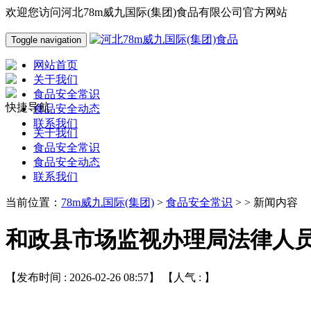
欢迎您访问河北78m威九国际(集团)食品有限公司官方网站
Toggle navigation
网站首页
关于我们
食品安全常识
快捷导航
食品安全动态
联系我们
关于我们
食品安全常识
食品安全动态
联系我们
当前位置：
78m威九国际(集团)
>
食品安全常识
> > 新闻内容
和政县市场监视办理局法律人
【发布时间 : 2026-02-26 08:57】 【人气 :
】