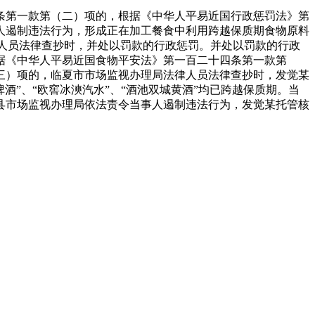
第一款第（二）项的，根据《中华人平易近国行政惩罚法》第
人遏制违法行为，形成正在加工餐食中利用跨越保质期食物原料
人员法律查抄时，并处以罚款的行政惩罚。并处以罚款的行政
据《中华人平易近国食物平安法》第一百二十四条第一款第
三）项的，临夏市市场监视办理局法律人员法律查抄时，发觉某
啤酒”、“欧窖冰漺汽水”、“酒池双城黄酒”均已跨越保质期。当
县市场监视办理局依法责令当事人遏制违法行为，发觉某托管核