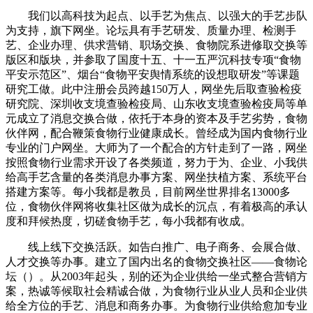
我们以高科技为起点、以手艺为焦点、以强大的手艺步队
为支持，旗下网坐。论坛具有手艺研发、质量办理、检测手
艺、企业办理、供求营销、职场交换、食物院系进修取交换等
版区和版块，并参取了国度十五、十一五严沉科技专项“食物
平安示范区”、烟台“食物平安舆情系统的设想取研发”等课题
研究工做。此中注册会员跨越150万人，网坐先后取查验检疫
研究院、深圳收支境查验检疫局、山东收支境查验检疫局等单
元成立了消息交换合做，依托于本身的资本及手艺劣势，食物
伙伴网，配合鞭策食物行业健康成长。曾经成为国内食物行业
专业的门户网坐。大师为了一个配合的方针走到了一路，网坐
按照食物行业需求开设了各类频道，努力于为、企业、小我供
给高手艺含量的各类消息办事方案、网坐扶植方案、系统平台
搭建方案等。每小我都是教员，目前网坐世界排名13000多
位，食物伙伴网将收集社区做为成长的沉点，有着极高的承认
度和拜候热度，切磋食物手艺，每小我都有收成。
线上线下交换活跃。如告白推广、电子商务、会展合做、
人才交换等办事。建立了国内出名的食物交换社区——食物论
坛（）。从2003年起头，别的还为企业供给一坐式整合营销方
案，热诚等候取社会精诚合做，为食物行业从业人员和企业供
给全方位的手艺、消息和商务办事。为食物行业供给愈加专业