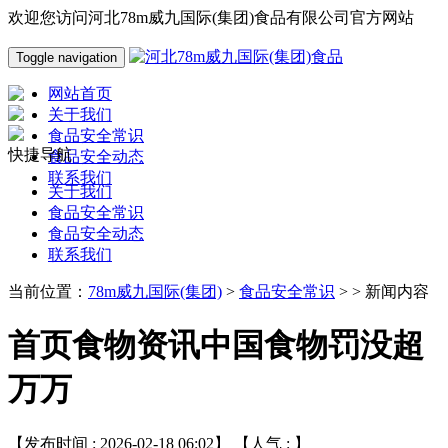
欢迎您访问河北78m威九国际(集团)食品有限公司官方网站
Toggle navigation
网站首页
关于我们
食品安全常识
快捷导航
食品安全动态
联系我们
关于我们
食品安全常识
食品安全动态
联系我们
当前位置：
78m威九国际(集团)
>
食品安全常识
> > 新闻内容
首页食物资讯中国食物罚没超
万万
【发布时间 : 2026-02-18 06:02】 【人气 :
】