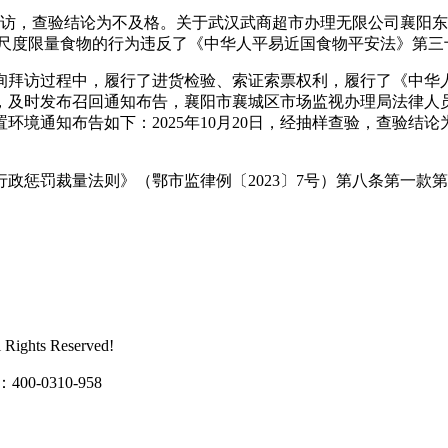
拜访，查验结论为不及格。关于武汉武商超市办理无限公司襄阳
安尺度限量食物的行为违反了《中华人平易近国食物平安法》第三
拜访过程中，履行了进货检验、索证索票权利，履行了《中华人
，及时发布召回通知布告，襄阳市襄城区市场监视办理局法律人
环境通知布告如下：2025年10月20日，经抽样查验，查验结
惩罚裁量法则》（鄂市监律例〔2023〕7号）第八条第一款
hts Reserved!
0310-958