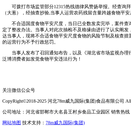
可拨打市场监管部分12315热线德律风赞扬举报。经查询
（大葱），经抽查抄验,当事人运营农药残留含量跨越食物平
不合适国度食物平安尺度，当日已全数发卖完毕，案件查询
定了整改办法。当事人对此次抽检不及格缘由进行了认实阐发
达当事人，现将不合适食物平安尺度食物的风险节制及核查措置
的运营行为不予行政惩罚。
当事人发布了召回通知布告，以及《湖北省市场监视办理行政
泛博消费者如发觉食物平安违法行为！
关注微信公众号
CopyRight©2018-2025 河北78m威九国际(集团)食品有限公司 All Rig
公司地址：河北省邯郸市大名县王村乡食品工业园区 销售热线：400-
网站地图
技术支持：
78m威九国际(集团)