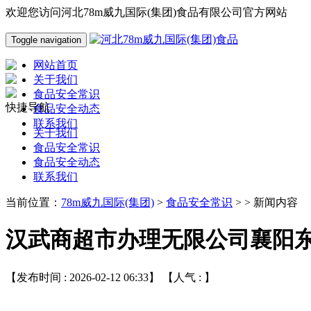
欢迎您访问河北78m威九国际(集团)食品有限公司官方网站
Toggle navigation
网站首页
关于我们
食品安全常识
快捷导航
食品安全动态
联系我们
关于我们
食品安全常识
食品安全动态
联系我们
当前位置：
78m威九国际(集团)
>
食品安全常识
> > 新闻内容
汉武商超市办理无限公司襄阳
【发布时间 : 2026-02-12 06:33】 【人气 :
】