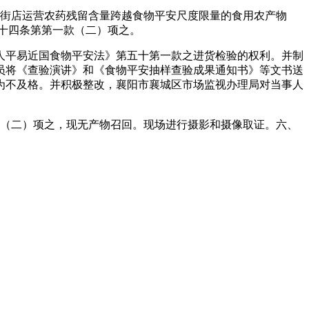
东街店运营农药残留含量跨越食物平安尺度限量的食用农产物
十四条第第一款（二）项之。
平易近国食物平安法》第五十第一款之进货检验的权利。并制
员将《查验演讲》和《食物平安抽样查验成果通知书》等文书送
论为不及格。并积极整改，襄阳市襄城区市场监视办理局对当事人
第（二）项之，现无产物召回。现场进行摄影和摄像取证。六、