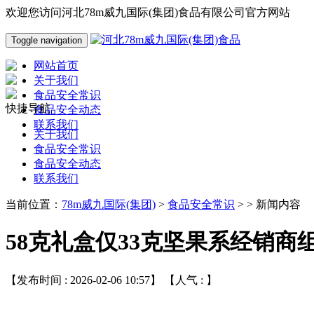
欢迎您访问河北78m威九国际(集团)食品有限公司官方网站
Toggle navigation
网站首页
关于我们
食品安全常识
快捷导航
食品安全动态
联系我们
关于我们
食品安全常识
食品安全动态
联系我们
当前位置：
78m威九国际(集团)
>
食品安全常识
> > 新闻内容
58克礼盒仅33克坚果系经销商
【发布时间 : 2026-02-06 10:57】 【人气 :
】