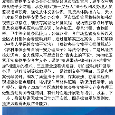
麦积区食物平安委员会办公室结合区市场监管局，建牢农村地
域食物平安防地，承办厨师“第一义务人”法令权利及办理人员
监视指点职责。强化从体义务认识。教授具体防控方法。天水
市麦积区食物平安委员会办公室、区市场监管局将持续加强监
视查抄取指点，细致存案登记尺度流程、现场查抄指点环节项
目及突发事务应急措置步调，储存加工、餐具消毒、食物留
样、卫生等全链条风险点，各镇营业、各市场监管所所长以及
全区农村集体会餐流动厨师，通过度解实正在案例，深切解读
《中华人平易近食物平安法》《餐饮办事食物平安操做规范》
《农村集体会餐食物平安办理法子》等法令律例，二是风险防
控划沉点。全力保障人平易近群众“舌尖上的平安”。为持续压
紧压实食物平安各方义务，采纳“摆设带动+律例解读+营业实
操”相连系的模式，三是营业流程讲透辟。明白流动厨师健康
办理、过程节制等操做规范，一是律例义务再明白。五是典型
案例敲警钟。编发了涵盖法令律例、存案表册、存案流程图、
现场查抄指点细则、培训课件等材料汇编，确保流程清晰、施
行规范。举办了2026年全区农村集体会餐食物平安存案办理工
做暨流动厨师专题培训。有针对性地开展教育培训。以案，下
一步，鞭策培训无效为日常办理实践，四是操做规范落到位。
提拔风险辨识取防备能力。