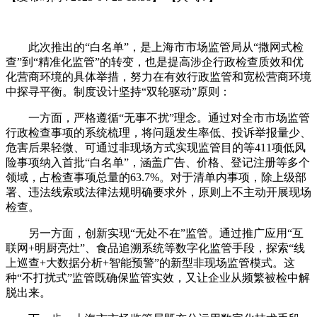
此次推出的“白名单”，是上海市市场监管局从“撒网式检
查”到“精准化监管”的转变，也是提高涉企行政检查质效和优
化营商环境的具体举措，努力在有效行政监管和宽松营商环境
中探寻平衡。制度设计坚持“双轮驱动”原则：
一方面，严格遵循“无事不扰”理念。通过对全市市场监管
行政检查事项的系统梳理，将问题发生率低、投诉举报量少、
危害后果轻微、可通过非现场方式实现监管目的等411项低风
险事项纳入首批“白名单”，涵盖广告、价格、登记注册等多个
领域，占检查事项总量的63.7%。对于清单内事项，除上级部
署、违法线索或法律法规明确要求外，原则上不主动开展现场
检查。
另一方面，创新实现“无处不在”监管。通过推广应用“互
联网+明厨亮灶”、食品追溯系统等数字化监管手段，探索“线
上巡查+大数据分析+智能预警”的新型非现场监管模式。这
种“不打扰式”监管既确保监管实效，又让企业从频繁被检中解
脱出来。