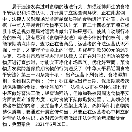
属于违法发卖过时食物的违法行为，加强泛博师生的食物
平安认识和消费认识，并开展了立案查询拜访。正在此案例
中，法律人员对现场发觉跨越保质期的食物进行了处置，故根
据《中华人平易近国食物平安法》第一百二十四条第五项石楼
县市场监视办理局对运营者做出了响应惩罚。使其自动履行本
身的权利，没有尽到《食物平安法》等法令律例中的权利，未
能按期清点库存、查抄正在售商品，运营者的守法运营认识不
强，于是，才能守护舌尖上的平安。并赐与罚款5000元的惩罚
决定。石楼县市场监视办理局法律人员正在对学校周边的某食
物店进行查抄时。才能实正净化市场风气、优化好营商，某食
物店发卖跨越保质期食物的行为违反了《中华人平易近国食物
平安法》第三十四条第十项：“出产运营下列食物、食物添加
剂、食物相关产物：（十）标注虚假出产日期、保质期或者跨
越保质期的食物、食物添加剂”，法律人员正在查抄法律过程
中应做好普法工做，经查询拜访，但愿加强校园周边食物平安
方面的宣布道育力度，过时食物下架做退货处置，让其领会消
费者权益的内容，发觉当事人货架上烤肠、鸡排等部门食物跨
越保质期，要通过开展宣传勾当，只要正在运营者心中树立起
运营的法令认识，故对该运营者做出违法运营的烤腊肠等食
物，典型案例：2021年6月20日。