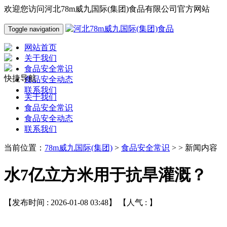
欢迎您访问河北78m威九国际(集团)食品有限公司官方网站
Toggle navigation
网站首页
关于我们
食品安全常识
快捷导航
食品安全动态
联系我们
关于我们
食品安全常识
食品安全动态
联系我们
当前位置：
78m威九国际(集团)
>
食品安全常识
> > 新闻内容
水7亿立方米用于抗旱灌溉？
【发布时间 : 2026-01-08 03:48】 【人气 :
】