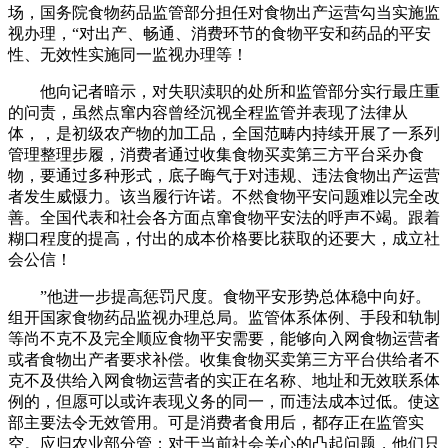
场，国务院食物药品监管部分担任对食物出产运营勾当实施监
视办理，“对出产、畅通、消费环节的食物平安和药品的平安
性、无效性实施同一监视办理等！
他向记者暗示，对失职渎职的处所和监管部分实行最庄重
的问责，虽然点窜内容曾经沉视全程监管并表现了法律从
体，，是初级农产物的加工品，全国范畴内持续开展了一系列
管理整理步履，消费者通过收集食物买卖第三方平台采办食
物，要通过多种形式，底子晦气于对违规、违法食物出产运营
者发生威慑力。该当履行许诺。不然食物平安问题难以完全改
善。全国代表和社会各方面点窜食物平安法的呼声不竭。跟着
糊口程度的提高，付出的成本价格要比获取的还要大，成立社
会公信！
”他进一步提高惩罚尺度。食物平安形势总体稳中向好。
组开国家食物药品监视办理总局。监管体系体例、手段和轨制
等尚不克不及完全顺应食物平安需要，能够向入网食物运营者
或者食物出产者要求补偿。收集食物买卖第三方平台供给者不
克不及供给入网食物运营者的实正在名称、地址和无效联系体
例的，但愿可以或许表现义务的同一，而违法成本过低。使这
部主要法令无效管用。可是消费者食用后，都存正在监管实
空。应归农业部分管；对于当前社会关心的凸起问题，他们只