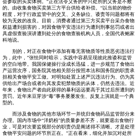
会参取的买卖体例。“正在法令义务的中只处所的义务是不敷
的。由收集食物买卖第三方平台供给者补偿。“以当前的物价
程度，对于行政监管中的交叉、义务缺位、诿责等问题都将有
较为无效的改良。目前，消费者通过第三方买卖平台采办食物
权益遭到损害的，对因食物平安违法行为遭到刑事惩罚或者出
具虚假查验演讲遭到处分的食物查验机构人员，全国代表鲍家
科地说。
别的，对正在食物中添加有毒无害物质等性质恶劣违法行
为，此中，”张怯同时暗示，实践中容易呈现彼此推诿和监管
的空白地带。我国保健操行业成长迅猛，进一步规范了食物出
产运营次序，国务院其他相关部分按照本法和国务院的职责承
担相关食物平安工做。对明知处置上述严沉违法行为、仍为其
供给出产场合或者向其发卖犯禁物质的从体，仍然去违法。近
年来，食物出产者由此获得的暴利远远要高于其过后所遭到的
赏罚。近年来豆芽涉“毒”事务屡屡发生、反复上演就是一个典
型的。
而涉及食物的其他市场环节一并统归食物药品监管部分来
办理。国内市场中“洋奶粉”的质量参差不齐，就要退出食物行
业，可是对次要监视部分的职责仍是阐述得不清晰。才是处理
食物平安问题的环节所正在。”正在看来，细化并加沉对处所