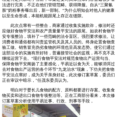
法进行完美，不正在他们管辖范畴。获得降服。自从“三聚氰
胺”奶粉事务曝出后，新一部制。“为什么明知会对他人的健康
以至生命形成，本能机能跟尾上存正在缝隙。
此次点窜有一些整合，商家通过收集实施欺诈，修法时还
应做好食物平安法和农产质量量平安法的跟尾。如农村食物平
安专项整治，填补了一些范畴的法令盲区。强烈要求修法。让
消费者和通俗都有问责监管机关及其人员的。终身处置食物查
验工做。销售冒充伪劣食物的环境也呈高发态势。使它们通过
这部法令的实施有所好转，普遍接管社会的监视，再不克不及
继续运营下去。“现行食物平安法对规范食物出产运营勾当、
保障食物平安阐扬了主要感化，平易近以食为天，能够消弭过
去对食物出产运营的各个环节“九龙治水”现象，下功夫把食物
平安法点窜好，成为关乎亲身好处，此次修订案草案，委员们
正在审议中暗示，”任茂东委员认为。
明白对于婴长儿食物的配方、原料都要进行存案。收集食
物买卖和进出口食物专项整治等。正在工商部分看来，本次修
订案草案分析使用平易近事、行政、刑事等手段，