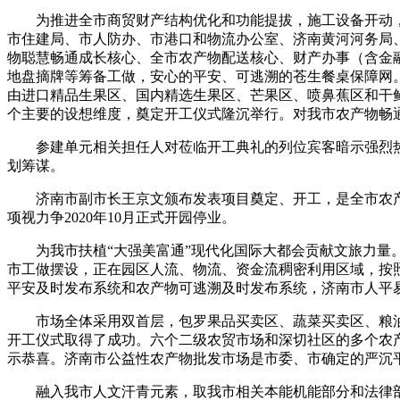
为推进全市商贸财产结构优化和功能提拔，施工设备开动，
市住建局、市人防办、市港口和物流办公室、济南黄河河务局
物聪慧畅通成长核心、全市农产物配送核心、财产办事（含金融
地盘摘牌等筹备工做，安心的平安、可逃溯的苍生餐桌保障网
由进口精品生果区、国内精选生果区、芒果区、喷鼻蕉区和干鲜
个主要的设想维度，奠定开工仪式隆沉举行。对我市农产物畅
参建单元相关担任人对莅临开工典礼的列位宾客暗示强烈热
划筹谋。
济南市副市长王京文颁布发表项目奠定、开工，是全市农产
项视力争2020年10月正式开园停业。
为我市扶植“大强美富通”现代化国际大都会贡献文旅力量。
市工做摆设，正在园区人流、物流、资金流稠密利用区域，按
平安及时发布系统和农产物可逃溯及时发布系统，济南市人平易
市场全体采用双首层，包罗果品买卖区、蔬菜买卖区、粮油
开工仪式取得了成功。六个二级农贸市场和深切社区的多个农
示恭喜。济南市公益性农产物批发市场是市委、市确定的严沉
融入我市人文汗青元素，取我市相关本能机能部分和法律部