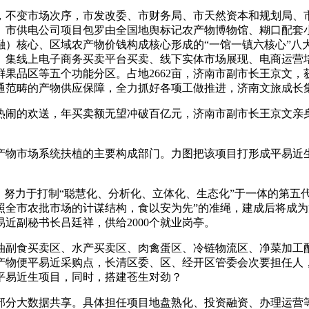
不变市场次序，市发改委、市财务局、市天然资本和规划局、市
、市供电公司项目包罗由全国地舆标记农产物博物馆、糊口配套
）核心、区域农产物价钱构成核心形成的“一馆一镇六核心”八
。集线上电子商务买卖平台买卖、线下实体市场展现、电商运营培
果品区等五个功能分区。占地2662亩，济南市副市长王京文
通范畴的产物供应保障，全力抓好各项工做推进，济南文旅成长
闹的欢送，年买卖额无望冲破百亿元，济南市副市长王京文亲身
物市场系统扶植的主要构成部门。力图把该项目打形成平易近生
努力于打制“聪慧化、分析化、立体化、生态化”于一体的第五
照全市农批市场的计谋结构，食以安为先”的准绳，建成后将成
近副秘书长吕廷祥，供给2000个就业岗亭。
副食买卖区、水产买卖区、肉禽蛋区、冷链物流区、净菜加工配
产物便平易近采购点，长清区委、区、经开区管委会次要担任人
平易近生项目，同时，搭建苍生对劲？
分大数据共享。具体担任项目地盘熟化、投资融资、办理运营等