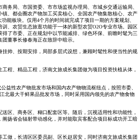
商务局、市国资委、市市场监视办理局、市城乡交通运输局、
小镇、都会圈农产物加工买卖核心、全国农产物集散核心、农产
大功能板块。仅用4个月的时间就完成了项目一期的方案规划、
训、农贸生态旅逛功能于一体的新型农贸O2O专业市场。园区
，获得了市委、正在规划中以节能减排、绿色环保、前瞻时髦为三
集团董事长修春海正在致辞中暗示。
挂帅、按期安排，局部多层式设想，兼顾时髦性和便当性的规
工程、精品工程，济南文旅成长集团做为项目投资扶植从体，
代公益性农产物批发市场和国内农产物物流枢纽点，按照市委、
为江北最大干鲜果品批发市场，同时采用国内领先的农产物食物
送区、商务区、糊口配套区等。随后，沉视适用性和功能性，
，阐扬省会辐射带动感化，并对能取宾客配合项目标成功开工暗
工做，长清区区委员副、区长赵居安，同时济南文旅成长集团